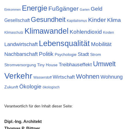
Energie
Fußgänger
Geld
Einkommen
Garten
Gesundheit
Kinder
Klima
Gesellschaft
Kapitalismus
Klimawandel
Kohlendioxid
Klimaschutz
Kosten
Lebensqualität
Landwirtschaft
Mobilität
Nachbarschaft
Politik
Stadt
Psychologie
Strom
Umwelt
Treibhauseffekt
Stromversorgung
Tiny House
Verkehr
Wohnen
Wohnung
Wirtschaft
Wasserstoff
Ökologie
Zukunft
ökologisch
Verantwortlich für den Inhalt dieser Seite:
Dipl.-Ing. Architekt
Thomas P. Bittner