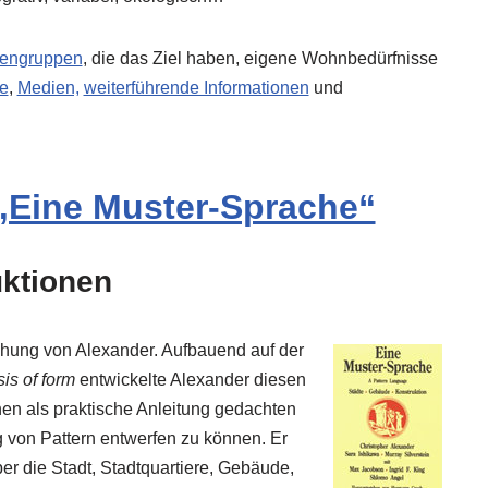
ssengruppen
, die das Ziel haben, eigene Wohnbedürfnisse
le
,
Medien,
weiterführende Informationen
und
 „Eine Muster-Sprache“
uktionen
chung von Alexander. Aufbauend auf der
sis of form
entwickelte Alexander diesen
inen als praktische Anleitung gedachten
 von Pattern entwerfen zu können. Er
ber die Stadt, Stadtquartiere, Gebäude,