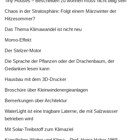
Tiny Houses – Bescheiden zu wohnen muss nicht billig sein
Chaos in der Stratosphäre: Folgt einem Märzwinter der
Hitzesommer?
Das Thema Klimawandel ist nicht neu
Momo-Effekt
Der Stelzer-Motor
Die Sprache der Pflanzen oder der Drachenbaum, der
Gedanken lesen kann
Hausbau mit dem 3D-Drucker
Broschüre über Kleinwindenergieanlagen
Bemerkungen über Architektur
WaterLight ist eine tragbare Laterne, die mit Salzwasser
betrieben wird
Mit Solar-Treibstoff zum Klimaziel
Künstliches Wetter und Klima – Prof. Heinz Haber 1968