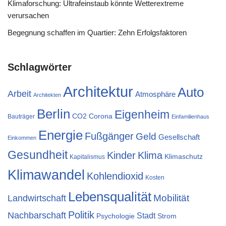
Klimaforschung: Ultrafeinstaub könnte Wetterextreme
verursachen
Begegnung schaffen im Quartier: Zehn Erfolgsfaktoren
Schlagwörter
Architektur
Auto
Arbeit
Atmosphäre
Architekten
Berlin
Eigenheim
CO2
Corona
Bauträger
Einfamilienhaus
Energie
Fußgänger
Geld
Gesellschaft
Einkommen
Gesundheit
Kinder
Klima
Klimaschutz
Kapitalismus
Klimawandel
Kohlendioxid
Kosten
Lebensqualität
Mobilität
Landwirtschaft
Politik
Nachbarschaft
Stadt
Psychologie
Strom