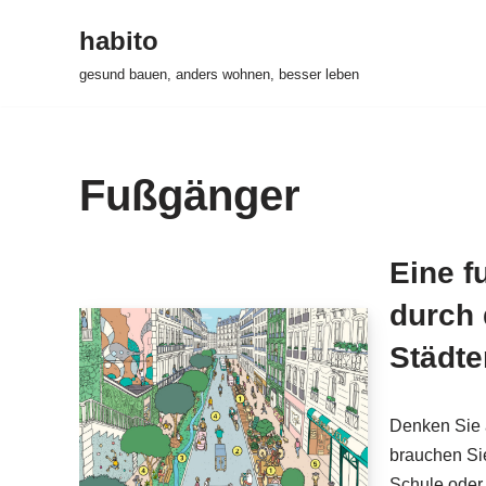
habito
Zum
gesund bauen, anders wohnen, besser leben
Inhalt
springen
Fußgänger
Eine f
durch 
Städte
Denken Sie a
brauchen Si
Schule oder 