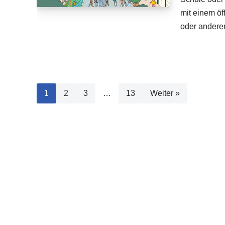
mit einem öf
oder anderen
1
2
3
…
13
Weiter »