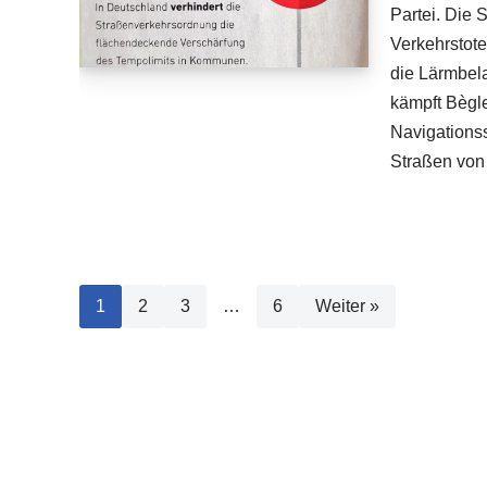
Partei. Die 
Verkehrstote
die Lärmbel
kämpft Bègle
Navigationss
Straßen vo
1
2
3
…
6
Weiter »