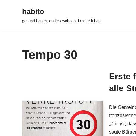
habito
Zum
gesund bauen, anders wohnen, besser leben
Inhalt
springen
Tempo 30
Erste 
alle S
Die Gemeind
französische
„Ziel ist, d
sagte Bürge