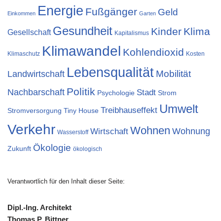
Energie
Fußgänger
Geld
Einkommen
Garten
Gesundheit
Kinder
Klima
Gesellschaft
Kapitalismus
Klimawandel
Kohlendioxid
Klimaschutz
Kosten
Lebensqualität
Landwirtschaft
Mobilität
Politik
Nachbarschaft
Stadt
Psychologie
Strom
Umwelt
Treibhauseffekt
Stromversorgung
Tiny House
Verkehr
Wohnen
Wohnung
Wirtschaft
Wasserstoff
Ökologie
Zukunft
ökologisch
Verantwortlich für den Inhalt dieser Seite:
Dipl.-Ing. Architekt
Thomas P. Bittner