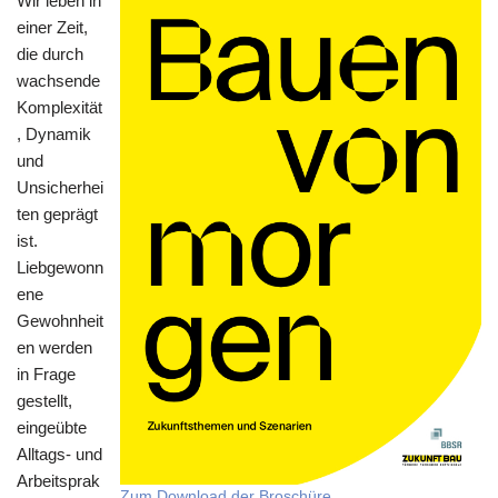
Wir leben in
einer Zeit,
die durch
wach­sende
Komplexität
, Dynamik
und
Unsicherhei
ten geprägt
ist.
Liebgewonn
ene
Gewohnheit
en werden
in Frage
gestellt,
eingeübte
Alltags-­ und
Arbeitsprak
Zum Download der Broschüre