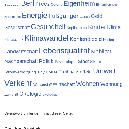
Berlin
Eigenheim
CO2
Bauträger
Corona
Einfamilienhaus
Energie
Fußgänger
Geld
Einkommen
Garten
Gesundheit
Kinder
Klima
Gesellschaft
Kapitalismus
Klimawandel
Kohlendioxid
Klimaschutz
Kosten
Lebensqualität
Landwirtschaft
Mobilität
Nachbarschaft
Politik
Stadt
Psychologie
Strom
Umwelt
Treibhauseffekt
Stromversorgung
Tiny House
Verkehr
Wohnen
Wohnung
Wirtschaft
Wasserstoff
Ökologie
Zukunft
ökologisch
Verantwortlich für den Inhalt dieser Seite:
Dipl.-Ing. Architekt