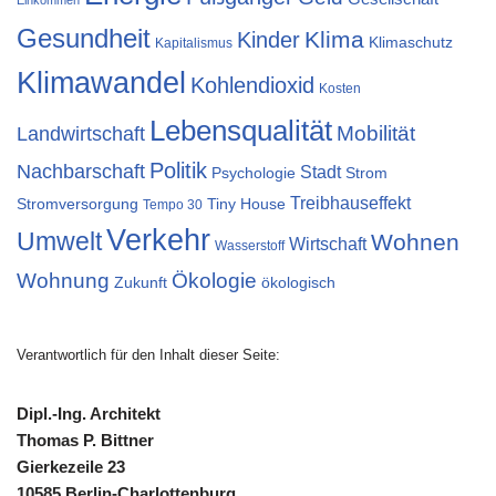
Einkommen
Gesundheit
Klima
Kinder
Klimaschutz
Kapitalismus
Klimawandel
Kohlendioxid
Kosten
Lebensqualität
Mobilität
Landwirtschaft
Politik
Nachbarschaft
Stadt
Psychologie
Strom
Treibhauseffekt
Stromversorgung
Tiny House
Tempo 30
Verkehr
Umwelt
Wohnen
Wirtschaft
Wasserstoff
Wohnung
Ökologie
Zukunft
ökologisch
Verantwortlich für den Inhalt dieser Seite:
Dipl.-Ing. Architekt
Thomas P. Bittner
Gierkezeile 23
10585 Berlin-Charlottenburg