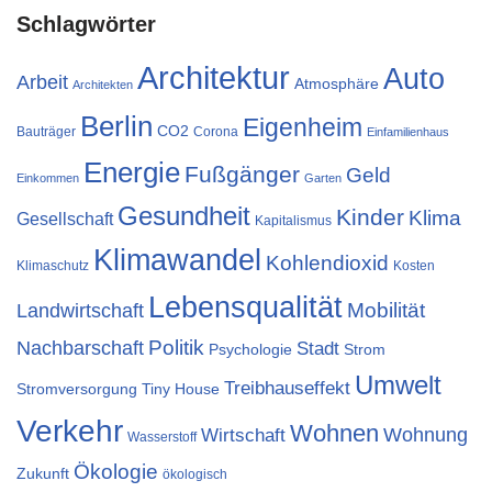
Schlagwörter
Architektur
Auto
Arbeit
Atmosphäre
Architekten
Berlin
Eigenheim
CO2
Bauträger
Corona
Einfamilienhaus
Energie
Fußgänger
Geld
Einkommen
Garten
Gesundheit
Kinder
Klima
Gesellschaft
Kapitalismus
Klimawandel
Kohlendioxid
Klimaschutz
Kosten
Lebensqualität
Landwirtschaft
Mobilität
Nachbarschaft
Politik
Stadt
Psychologie
Strom
Umwelt
Treibhauseffekt
Stromversorgung
Tiny House
Verkehr
Wohnen
Wohnung
Wirtschaft
Wasserstoff
Ökologie
Zukunft
ökologisch