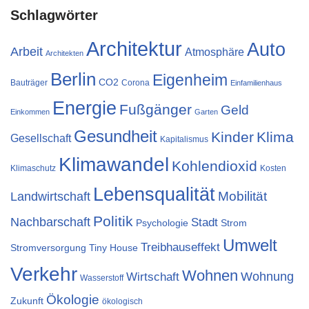
Schlagwörter
Architektur
Auto
Arbeit
Atmosphäre
Architekten
Berlin
Eigenheim
CO2
Bauträger
Corona
Einfamilienhaus
Energie
Fußgänger
Geld
Einkommen
Garten
Gesundheit
Kinder
Klima
Gesellschaft
Kapitalismus
Klimawandel
Kohlendioxid
Klimaschutz
Kosten
Lebensqualität
Landwirtschaft
Mobilität
Politik
Nachbarschaft
Stadt
Psychologie
Strom
Umwelt
Treibhauseffekt
Stromversorgung
Tiny House
Verkehr
Wohnen
Wohnung
Wirtschaft
Wasserstoff
Ökologie
Zukunft
ökologisch