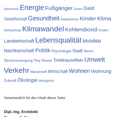
Energie
Fußgänger
Geld
Einkommen
Garten
Gesundheit
Kinder
Klima
Gesellschaft
Kapitalismus
Klimawandel
Kohlendioxid
Klimaschutz
Kosten
Lebensqualität
Landwirtschaft
Mobilität
Politik
Nachbarschaft
Stadt
Psychologie
Strom
Umwelt
Treibhauseffekt
Stromversorgung
Tiny House
Verkehr
Wohnen
Wohnung
Wirtschaft
Wasserstoff
Ökologie
Zukunft
ökologisch
Verantwortlich für den Inhalt dieser Seite:
Dipl.-Ing. Architekt