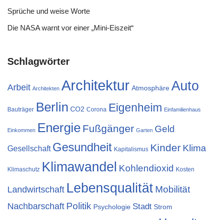
Sprüche und weise Worte
Die NASA warnt vor einer „Mini-Eiszeit“
Schlagwörter
Architektur
Auto
Arbeit
Atmosphäre
Architekten
Berlin
Eigenheim
CO2
Bauträger
Corona
Einfamilienhaus
Energie
Fußgänger
Geld
Einkommen
Garten
Gesundheit
Kinder
Klima
Gesellschaft
Kapitalismus
Klimawandel
Kohlendioxid
Klimaschutz
Kosten
Lebensqualität
Landwirtschaft
Mobilität
Nachbarschaft
Politik
Stadt
Psychologie
Strom