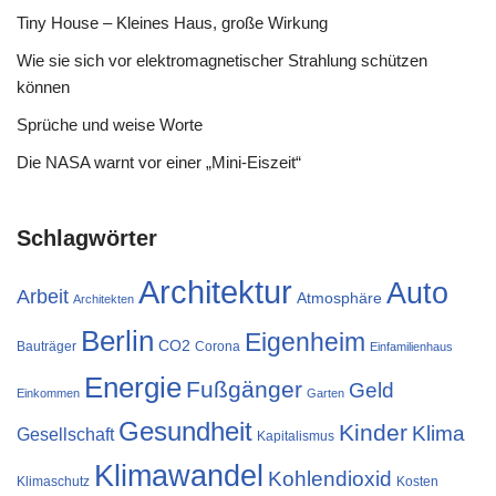
Tiny House – Kleines Haus, große Wirkung
Wie sie sich vor elektromagnetischer Strahlung schützen
können
Sprüche und weise Worte
Die NASA warnt vor einer „Mini-Eiszeit“
Schlagwörter
Architektur
Auto
Arbeit
Atmosphäre
Architekten
Berlin
Eigenheim
CO2
Bauträger
Corona
Einfamilienhaus
Energie
Fußgänger
Geld
Einkommen
Garten
Gesundheit
Kinder
Klima
Gesellschaft
Kapitalismus
Klimawandel
Kohlendioxid
Klimaschutz
Kosten