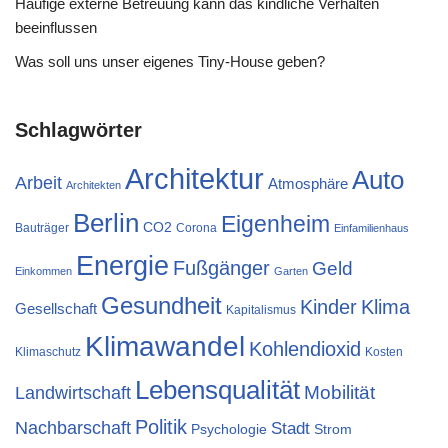
Häufige externe Betreuung kann das kindliche Verhalten
beeinflussen
Was soll uns unser eigenes Tiny-House geben?
Schlagwörter
Architektur
Auto
Arbeit
Atmosphäre
Architekten
Berlin
Eigenheim
CO2
Bauträger
Corona
Einfamilienhaus
Energie
Fußgänger
Geld
Einkommen
Garten
Gesundheit
Kinder
Klima
Gesellschaft
Kapitalismus
Klimawandel
Kohlendioxid
Klimaschutz
Kosten
Lebensqualität
Mobilität
Landwirtschaft
Politik
Nachbarschaft
Stadt
Psychologie
Strom