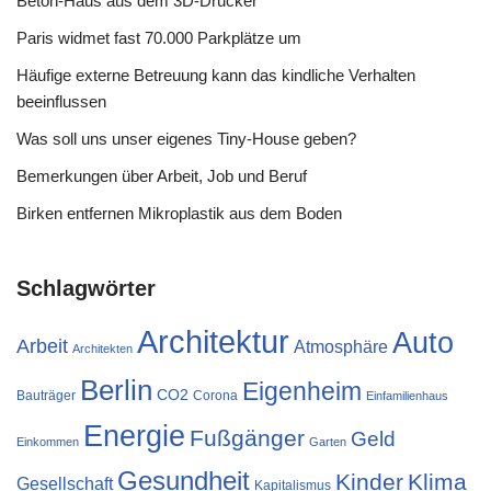
Beton-Haus aus dem 3D-Drucker
Paris widmet fast 70.000 Parkplätze um
Häufige externe Betreuung kann das kindliche Verhalten
beeinflussen
Was soll uns unser eigenes Tiny-House geben?
Bemerkungen über Arbeit, Job und Beruf
Birken entfernen Mikroplastik aus dem Boden
Schlagwörter
Architektur
Auto
Arbeit
Atmosphäre
Architekten
Berlin
Eigenheim
CO2
Bauträger
Corona
Einfamilienhaus
Energie
Fußgänger
Geld
Einkommen
Garten
Gesundheit
Kinder
Klima
Gesellschaft
Kapitalismus