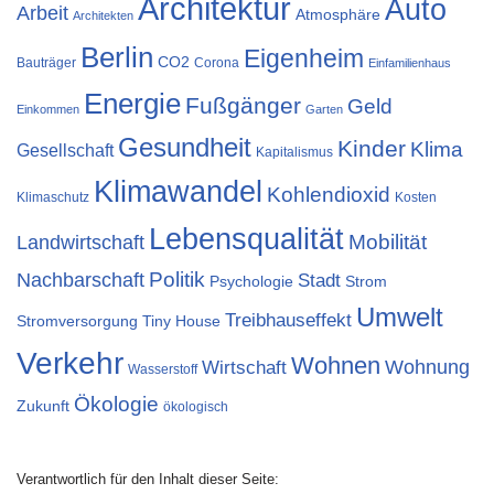
Architektur
Auto
Arbeit
Atmosphäre
Architekten
Berlin
Eigenheim
CO2
Bauträger
Corona
Einfamilienhaus
Energie
Fußgänger
Geld
Einkommen
Garten
Gesundheit
Kinder
Klima
Gesellschaft
Kapitalismus
Klimawandel
Kohlendioxid
Klimaschutz
Kosten
Lebensqualität
Landwirtschaft
Mobilität
Nachbarschaft
Politik
Stadt
Psychologie
Strom
Umwelt
Treibhauseffekt
Stromversorgung
Tiny House
Verkehr
Wohnen
Wohnung
Wirtschaft
Wasserstoff
Ökologie
Zukunft
ökologisch
Verantwortlich für den Inhalt dieser Seite: