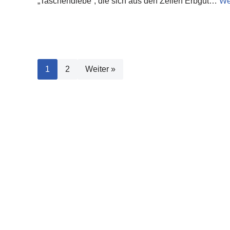
„Taschendiebe“, die sich aus den Zellen Erbgut…
We
1
2
Weiter »