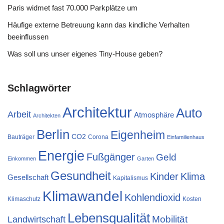
Paris widmet fast 70.000 Parkplätze um
Häufige externe Betreuung kann das kindliche Verhalten
beeinflussen
Was soll uns unser eigenes Tiny-House geben?
Schlagwörter
Architektur
Auto
Arbeit
Atmosphäre
Architekten
Berlin
Eigenheim
CO2
Bauträger
Corona
Einfamilienhaus
Energie
Fußgänger
Geld
Einkommen
Garten
Gesundheit
Kinder
Klima
Gesellschaft
Kapitalismus
Klimawandel
Kohlendioxid
Klimaschutz
Kosten
Lebensqualität
Mobilität
Landwirtschaft