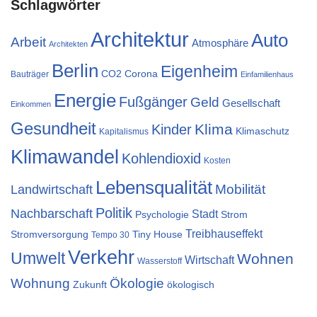
Schlagwörter
Architektur
Auto
Arbeit
Atmosphäre
Architekten
Berlin
Eigenheim
CO2
Corona
Bauträger
Einfamilienhaus
Energie
Fußgänger
Geld
Gesellschaft
Einkommen
Gesundheit
Klima
Kinder
Klimaschutz
Kapitalismus
Klimawandel
Kohlendioxid
Kosten
Lebensqualität
Mobilität
Landwirtschaft
Politik
Nachbarschaft
Stadt
Psychologie
Strom
Treibhauseffekt
Stromversorgung
Tiny House
Tempo 30
Verkehr
Umwelt
Wohnen
Wirtschaft
Wasserstoff
Wohnung
Ökologie
Zukunft
ökologisch