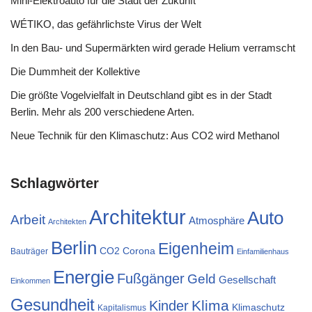
Mini-Elektroauto für die Stadt der Zukunft
WÉTIKO, das gefährlichste Virus der Welt
In den Bau- und Supermärkten wird gerade Helium verramscht
Die Dummheit der Kollektive
Die größte Vogelvielfalt in Deutschland gibt es in der Stadt
Berlin. Mehr als 200 verschiedene Arten.
Neue Technik für den Klimaschutz: Aus CO2 wird Methanol
Schlagwörter
Architektur
Auto
Arbeit
Atmosphäre
Architekten
Berlin
Eigenheim
CO2
Corona
Bauträger
Einfamilienhaus
Energie
Fußgänger
Geld
Gesellschaft
Einkommen
Gesundheit
Klima
Kinder
Klimaschutz
Kapitalismus