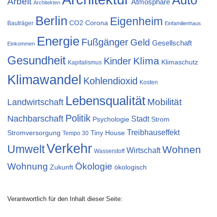
Auto
Arbeit
Atmosphäre
Architekten
Berlin
Eigenheim
CO2
Corona
Bauträger
Einfamilienhaus
Energie
Fußgänger
Geld
Gesellschaft
Einkommen
Gesundheit
Klima
Kinder
Klimaschutz
Kapitalismus
Klimawandel
Kohlendioxid
Kosten
Lebensqualität
Mobilität
Landwirtschaft
Politik
Nachbarschaft
Stadt
Psychologie
Strom
Treibhauseffekt
Stromversorgung
Tiny House
Tempo 30
Verkehr
Umwelt
Wohnen
Wirtschaft
Wasserstoff
Wohnung
Ökologie
Zukunft
ökologisch
Verantwortlich für den Inhalt dieser Seite: