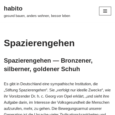
habito
Zum
gesund bauen, anders wohnen, besser leben
Inhalt
springen
Spazierengehen
Spazierengehen — Bronzener,
silberner, goldener Schuh
Es gibt in Deutschland eine sympathische Institution, die
„Stiftung Spazierengehen“. Sie „verfolgt nur ideelle Zwecke“, wie
ihr Vorsitzender Dr. h. c. Georg von Opel erklärt, „und sieht ihre
Aufgabe darin, im Interesse der Volksgesundheit die Menschen
aufzurufen, mehr, zu gehen. Die Bewegungsarmut unserer
Generation ist die Ursache vieler Zivilisationskrankheiten und