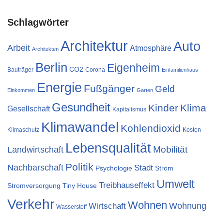
Schlagwörter
Architektur
Auto
Arbeit
Atmosphäre
Architekten
Berlin
Eigenheim
CO2
Bauträger
Corona
Einfamilienhaus
Energie
Fußgänger
Geld
Einkommen
Garten
Gesundheit
Kinder
Klima
Gesellschaft
Kapitalismus
Klimawandel
Kohlendioxid
Klimaschutz
Kosten
Lebensqualität
Landwirtschaft
Mobilität
Politik
Nachbarschaft
Stadt
Psychologie
Strom
Umwelt
Treibhauseffekt
Stromversorgung
Tiny House
Verkehr
Wohnen
Wohnung
Wirtschaft
Wasserstoff