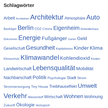
Schlagwörter
Architektur
Auto
Arbeit
Atmosphäre
Architekten
Berlin
Eigenheim
CO2
Bauträger
Corona
Einfamilienhaus
Energie
Fußgänger
Geld
Einkommen
Garten
Gesundheit
Kinder
Klima
Gesellschaft
Kapitalismus
Klimawandel
Kohlendioxid
Klimaschutz
Kosten
Lebensqualität
Landwirtschaft
Mobilität
Politik
Nachbarschaft
Stadt
Psychologie
Strom
Umwelt
Treibhauseffekt
Stromversorgung
Tiny House
Verkehr
Wohnen
Wohnung
Wirtschaft
Wasserstoff
Ökologie
Zukunft
ökologisch