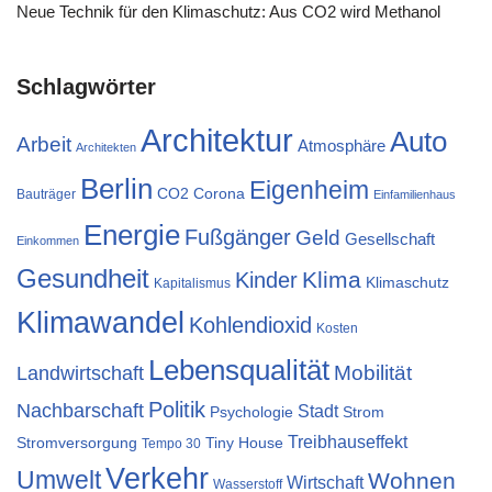
Neue Technik für den Klimaschutz: Aus CO2 wird Methanol
Schlagwörter
Architektur
Auto
Arbeit
Atmosphäre
Architekten
Berlin
Eigenheim
CO2
Corona
Bauträger
Einfamilienhaus
Energie
Fußgänger
Geld
Gesellschaft
Einkommen
Gesundheit
Klima
Kinder
Klimaschutz
Kapitalismus
Klimawandel
Kohlendioxid
Kosten
Lebensqualität
Mobilität
Landwirtschaft
Politik
Nachbarschaft
Stadt
Psychologie
Strom
Treibhauseffekt
Stromversorgung
Tiny House
Tempo 30
Verkehr
Umwelt
Wohnen
Wirtschaft
Wasserstoff