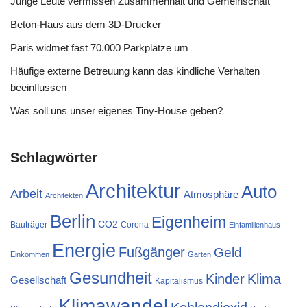
Junge Leute vermissen Zusammenhalt und Gemeinschaft
Beton-Haus aus dem 3D-Drucker
Paris widmet fast 70.000 Parkplätze um
Häufige externe Betreuung kann das kindliche Verhalten
beeinflussen
Was soll uns unser eigenes Tiny-House geben?
Schlagwörter
Architektur
Auto
Arbeit
Atmosphäre
Architekten
Berlin
Eigenheim
CO2
Bauträger
Corona
Einfamilienhaus
Energie
Fußgänger
Geld
Einkommen
Garten
Gesundheit
Kinder
Klima
Gesellschaft
Kapitalismus
Klimawandel