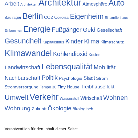
Architektur
Auto
Arbeit
Atmosphäre
Architekten
Berlin
Eigenheim
CO2
Corona
Bauträger
Einfamilienhaus
Energie
Fußgänger
Geld
Gesellschaft
Einkommen
Gesundheit
Kinder
Klima
Klimaschutz
Kapitalismus
Klimawandel
Kohlendioxid
Kosten
Lebensqualität
Mobilität
Landwirtschaft
Politik
Nachbarschaft
Stadt
Psychologie
Strom
Treibhauseffekt
Stromversorgung
Tiny House
Tempo 30
Verkehr
Umwelt
Wohnen
Wirtschaft
Wasserstoff
Wohnung
Ökologie
Zukunft
ökologisch
Verantwortlich für den Inhalt dieser Seite: