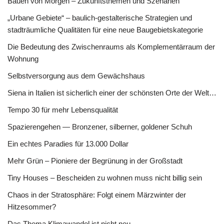
Bauen von Morgen – Zukunftsthemen und Szenarien
„Urbane Gebiete“ – baulich-gestalterische Strategien und
stadträumliche Qualitäten für eine neue Baugebietskategorie
Die Bedeutung des Zwischenraums als Komplementärraum der
Wohnung
Selbstversorgung aus dem Gewächshaus
Siena in Italien ist sicherlich einer der schönsten Orte der Welt…
Tempo 30 für mehr Lebensqualität
Spazierengehen — Bronzener, silberner, goldener Schuh
Ein echtes Paradies für 13.000 Dollar
Mehr Grün – Pioniere der Begrünung in der Großstadt
Tiny Houses – Bescheiden zu wohnen muss nicht billig sein
Chaos in der Stratosphäre: Folgt einem Märzwinter der
Hitzesommer?
Das Thema Klimawandel ist nicht neu