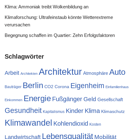
Klima: Ammoniak treibt Wolkenbildung an
Klimaforschung: Ultrafeinstaub könnte Wetterextreme
verursachen
Begegnung schaffen im Quartier: Zehn Erfolgsfaktoren
Schlagwörter
Architektur
Auto
Arbeit
Atmosphäre
Architekten
Berlin
Eigenheim
CO2
Corona
Bauträger
Einfamilienhaus
Energie
Fußgänger
Geld
Gesellschaft
Einkommen
Gesundheit
Kinder
Klima
Klimaschutz
Kapitalismus
Klimawandel
Kohlendioxid
Kosten
Lebensqualität
Mobilität
Landwirtschaft