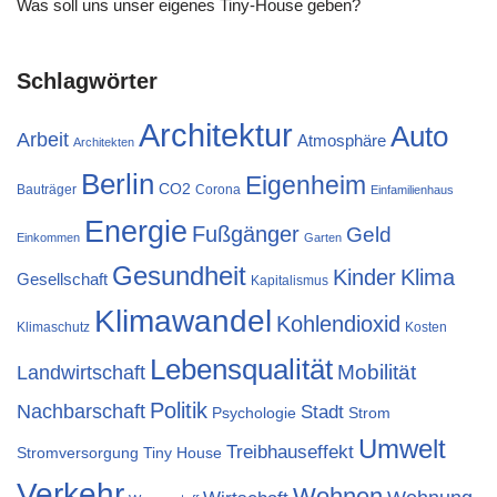
Was soll uns unser eigenes Tiny-House geben?
Schlagwörter
Architektur
Auto
Arbeit
Atmosphäre
Architekten
Berlin
Eigenheim
CO2
Bauträger
Corona
Einfamilienhaus
Energie
Fußgänger
Geld
Einkommen
Garten
Gesundheit
Kinder
Klima
Gesellschaft
Kapitalismus
Klimawandel
Kohlendioxid
Klimaschutz
Kosten
Lebensqualität
Mobilität
Landwirtschaft
Politik
Nachbarschaft
Stadt
Psychologie
Strom
Umwelt
Treibhauseffekt
Stromversorgung
Tiny House
Verkehr
Wohnen