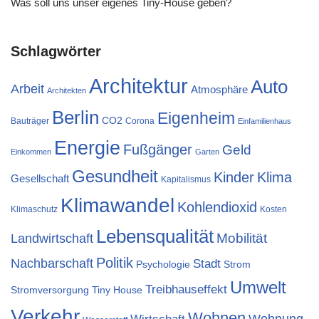
Was soll uns unser eigenes Tiny-House geben?
Schlagwörter
Architektur
Auto
Arbeit
Atmosphäre
Architekten
Berlin
Eigenheim
CO2
Bauträger
Corona
Einfamilienhaus
Energie
Fußgänger
Geld
Einkommen
Garten
Gesundheit
Kinder
Klima
Gesellschaft
Kapitalismus
Klimawandel
Kohlendioxid
Klimaschutz
Kosten
Lebensqualität
Mobilität
Landwirtschaft
Politik
Nachbarschaft
Stadt
Psychologie
Strom
Umwelt
Treibhauseffekt
Stromversorgung
Tiny House
Verkehr
Wohnen
Wohnung