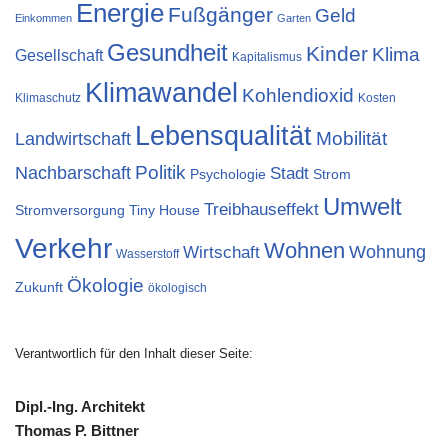
Energie
Fußgänger
Geld
Einkommen
Garten
Gesundheit
Kinder
Klima
Gesellschaft
Kapitalismus
Klimawandel
Kohlendioxid
Klimaschutz
Kosten
Lebensqualität
Landwirtschaft
Mobilität
Nachbarschaft
Politik
Stadt
Psychologie
Strom
Umwelt
Treibhauseffekt
Stromversorgung
Tiny House
Verkehr
Wohnen
Wohnung
Wirtschaft
Wasserstoff
Ökologie
Zukunft
ökologisch
Verantwortlich für den Inhalt dieser Seite:
Dipl.-Ing. Architekt
Thomas P. Bittner