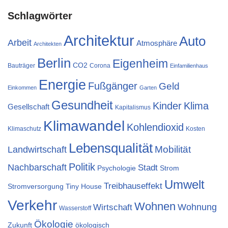
Schlagwörter
Architektur
Auto
Arbeit
Atmosphäre
Architekten
Berlin
Eigenheim
CO2
Bauträger
Corona
Einfamilienhaus
Energie
Fußgänger
Geld
Einkommen
Garten
Gesundheit
Kinder
Klima
Gesellschaft
Kapitalismus
Klimawandel
Kohlendioxid
Klimaschutz
Kosten
Lebensqualität
Mobilität
Landwirtschaft
Politik
Nachbarschaft
Stadt
Psychologie
Strom
Umwelt
Treibhauseffekt
Stromversorgung
Tiny House
Verkehr
Wohnen
Wohnung
Wirtschaft
Wasserstoff
Ökologie
Zukunft
ökologisch