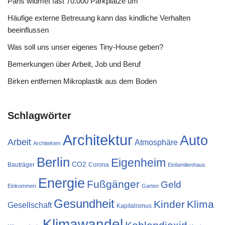
Paris widmet fast 70.000 Parkplätze um
Häufige externe Betreuung kann das kindliche Verhalten
beeinflussen
Was soll uns unser eigenes Tiny-House geben?
Bemerkungen über Arbeit, Job und Beruf
Birken entfernen Mikroplastik aus dem Boden
Schlagwörter
Architektur
Auto
Arbeit
Atmosphäre
Architekten
Berlin
Eigenheim
CO2
Bauträger
Corona
Einfamilienhaus
Energie
Fußgänger
Geld
Einkommen
Garten
Gesundheit
Kinder
Klima
Gesellschaft
Kapitalismus
Klimawandel