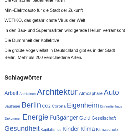
Die Amischen bauen eine Farm
Mini-Elektroauto für die Stadt der Zukunft
WÉTIKO, das gefährlichste Virus der Welt
In den Bau- und Supermärkten wird gerade Helium verramscht
Die Dummheit der Kollektive
Die größte Vogelvielfalt in Deutschland gibt es in der Stadt
Berlin. Mehr als 200 verschiedene Arten.
Schlagwörter
Architektur
Auto
Arbeit
Atmosphäre
Architekten
Berlin
Eigenheim
CO2
Corona
Bauträger
Einfamilienhaus
Energie
Fußgänger
Geld
Gesellschaft
Einkommen
Gesundheit
Klima
Kinder
Klimaschutz
Kapitalismus