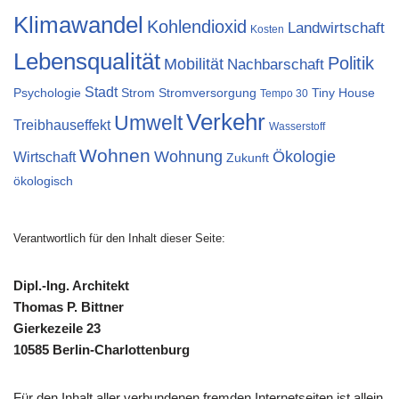
Klimawandel
Kohlendioxid
Landwirtschaft
Kosten
Lebensqualität
Politik
Mobilität
Nachbarschaft
Stadt
Psychologie
Strom
Stromversorgung
Tiny House
Tempo 30
Verkehr
Umwelt
Treibhauseffekt
Wasserstoff
Wohnen
Wohnung
Ökologie
Wirtschaft
Zukunft
ökologisch
Verantwortlich für den Inhalt dieser Seite:
Dipl.-Ing. Architekt
Thomas P. Bittner
Gierkezeile 23
10585 Berlin-Charlottenburg
Für den Inhalt aller verbundenen fremden Internetseiten ist allein