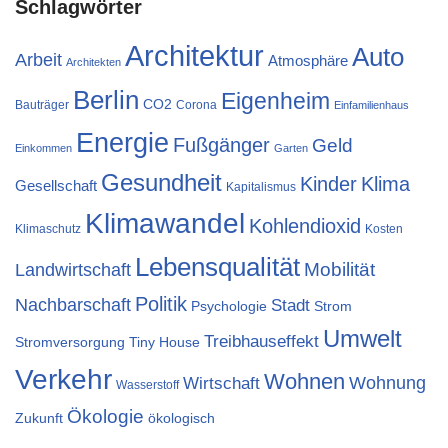
Schlagwörter
Architektur
Auto
Arbeit
Atmosphäre
Architekten
Berlin
Eigenheim
CO2
Bauträger
Corona
Einfamilienhaus
Energie
Fußgänger
Geld
Einkommen
Garten
Gesundheit
Kinder
Klima
Gesellschaft
Kapitalismus
Klimawandel
Kohlendioxid
Klimaschutz
Kosten
Lebensqualität
Mobilität
Landwirtschaft
Politik
Nachbarschaft
Stadt
Psychologie
Strom
Umwelt
Treibhauseffekt
Stromversorgung
Tiny House
Verkehr
Wohnen
Wohnung
Wirtschaft
Wasserstoff
Ökologie
Zukunft
ökologisch