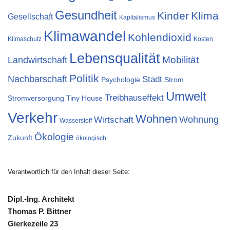
Gesundheit
Kinder
Klima
Gesellschaft
Kapitalismus
Klimawandel
Kohlendioxid
Klimaschutz
Kosten
Lebensqualität
Landwirtschaft
Mobilität
Politik
Nachbarschaft
Stadt
Psychologie
Strom
Umwelt
Treibhauseffekt
Stromversorgung
Tiny House
Verkehr
Wohnen
Wohnung
Wirtschaft
Wasserstoff
Ökologie
Zukunft
ökologisch
Verantwortlich für den Inhalt dieser Seite:
Dipl.-Ing. Architekt
Thomas P. Bittner
Gierkezeile 23