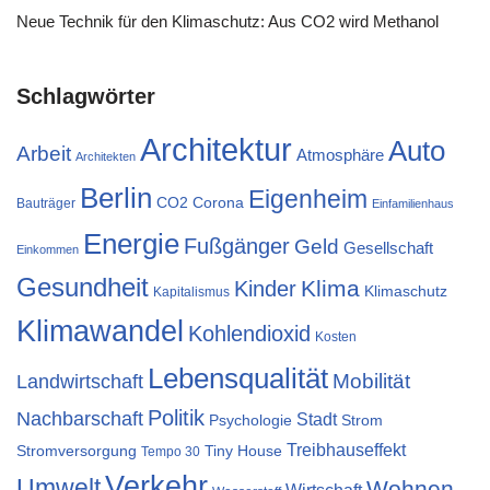
Neue Technik für den Klimaschutz: Aus CO2 wird Methanol
Schlagwörter
Architektur
Auto
Arbeit
Atmosphäre
Architekten
Berlin
Eigenheim
CO2
Corona
Bauträger
Einfamilienhaus
Energie
Fußgänger
Geld
Gesellschaft
Einkommen
Gesundheit
Klima
Kinder
Klimaschutz
Kapitalismus
Klimawandel
Kohlendioxid
Kosten
Lebensqualität
Mobilität
Landwirtschaft
Politik
Nachbarschaft
Stadt
Psychologie
Strom
Treibhauseffekt
Stromversorgung
Tiny House
Tempo 30
Verkehr
Umwelt
Wohnen