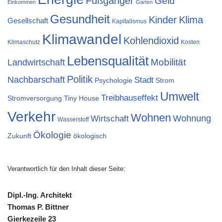
Fußgänger
Geld
Einkommen
Garten
Gesundheit
Kinder
Klima
Gesellschaft
Kapitalismus
Klimawandel
Kohlendioxid
Klimaschutz
Kosten
Lebensqualität
Mobilität
Landwirtschaft
Politik
Nachbarschaft
Stadt
Psychologie
Strom
Umwelt
Treibhauseffekt
Stromversorgung
Tiny House
Verkehr
Wohnen
Wohnung
Wirtschaft
Wasserstoff
Ökologie
Zukunft
ökologisch
Verantwortlich für den Inhalt dieser Seite:
Dipl.-Ing. Architekt
Thomas P. Bittner
Gierkezeile 23