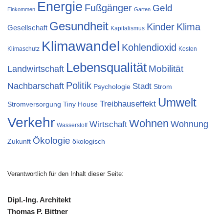
Energie
Fußgänger
Geld
Einkommen
Garten
Gesundheit
Kinder
Klima
Gesellschaft
Kapitalismus
Klimawandel
Kohlendioxid
Klimaschutz
Kosten
Lebensqualität
Mobilität
Landwirtschaft
Politik
Nachbarschaft
Stadt
Psychologie
Strom
Umwelt
Treibhauseffekt
Stromversorgung
Tiny House
Verkehr
Wohnen
Wohnung
Wirtschaft
Wasserstoff
Ökologie
Zukunft
ökologisch
Verantwortlich für den Inhalt dieser Seite:
Dipl.-Ing. Architekt
Thomas P. Bittner