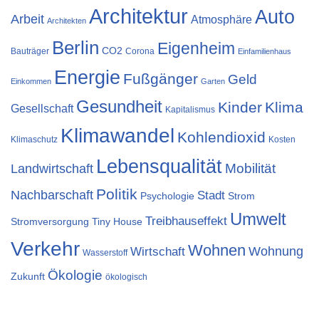
Architektur
Auto
Arbeit
Atmosphäre
Architekten
Berlin
Eigenheim
CO2
Bauträger
Corona
Einfamilienhaus
Energie
Fußgänger
Geld
Einkommen
Garten
Gesundheit
Kinder
Klima
Gesellschaft
Kapitalismus
Klimawandel
Kohlendioxid
Klimaschutz
Kosten
Lebensqualität
Landwirtschaft
Mobilität
Politik
Nachbarschaft
Stadt
Psychologie
Strom
Umwelt
Treibhauseffekt
Stromversorgung
Tiny House
Verkehr
Wohnen
Wohnung
Wirtschaft
Wasserstoff
Ökologie
Zukunft
ökologisch