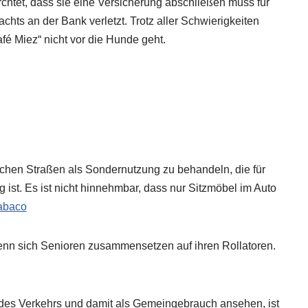
rchtet, dass sie eine Versicherung abschließen muss für
chts an der Bank verletzt. Trotz aller Schwierigkeiten
fé Miez“ nicht vor die Hunde geht.
tlichen Straßen als Sondernutzung zu behandeln, die für
 ist. Es ist nicht hinnehmbar, dass nur Sitzmöbel im Auto
aabaco
wenn sich Senioren zusammensetzen auf ihren Rollatoren.
l des Verkehrs und damit als Gemeingebrauch ansehen, ist