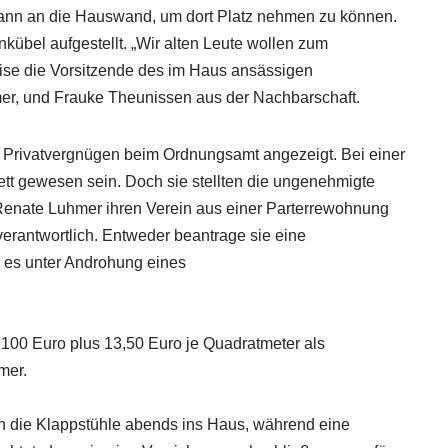
ann an die Hauswand, um dort Platz nehmen zu können.
übel aufgestellt. „Wir alten Leute wollen zum
eise die Vorsitzende des im Haus ansässigen
mer, und Frauke Theunissen aus der Nachbarschaft.
s Privatvergnügen beim Ordnungsamt angezeigt. Bei einer
ett gewesen sein. Doch sie stellten die ungenehmigte
 Renate Luhmer ihren Verein aus einer Parterrewohnung
ls verantwortlich. Entweder beantrage sie eine
 es unter Androhung eines
 100 Euro plus 13,50 Euro je Quadratmeter als
mer.
n die Klappstühle abends ins Haus, während eine