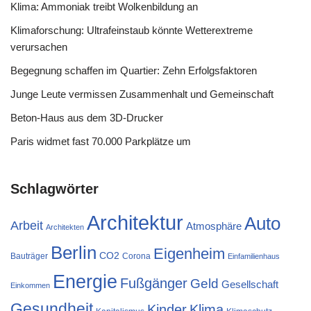
Klima: Ammoniak treibt Wolkenbildung an
Klimaforschung: Ultrafeinstaub könnte Wetterextreme
verursachen
Begegnung schaffen im Quartier: Zehn Erfolgsfaktoren
Junge Leute vermissen Zusammenhalt und Gemeinschaft
Beton-Haus aus dem 3D-Drucker
Paris widmet fast 70.000 Parkplätze um
Schlagwörter
Architektur
Auto
Arbeit
Atmosphäre
Architekten
Berlin
Eigenheim
CO2
Bauträger
Corona
Einfamilienhaus
Energie
Fußgänger
Geld
Gesellschaft
Einkommen
Gesundheit
Kinder
Klima