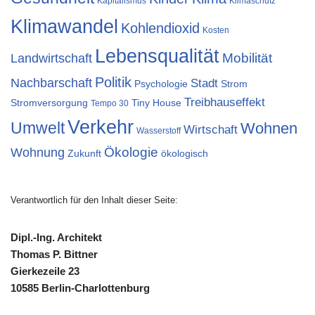
Kapitalismus
Klimaschutz
Klimawandel
Kohlendioxid
Kosten
Lebensqualität
Mobilität
Landwirtschaft
Politik
Nachbarschaft
Stadt
Psychologie
Strom
Treibhauseffekt
Stromversorgung
Tiny House
Tempo 30
Verkehr
Umwelt
Wohnen
Wirtschaft
Wasserstoff
Ökologie
Wohnung
Zukunft
ökologisch
Verantwortlich für den Inhalt dieser Seite:
Dipl.-Ing. Architekt
Thomas P. Bittner
Gierkezeile 23
10585 Berlin-Charlottenburg