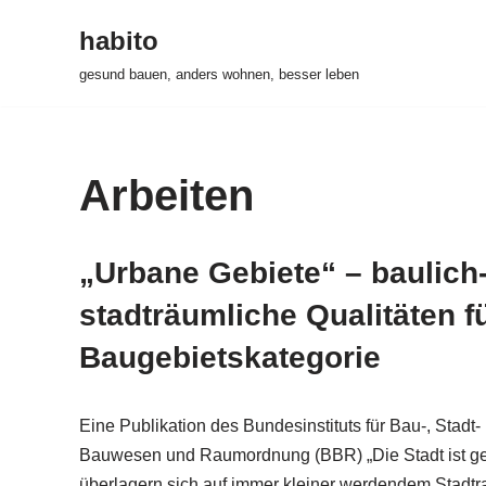
habito
Zum
gesund bauen, anders wohnen, besser leben
Inhalt
springen
Arbeiten
„Urbane Gebiete“ – baulich-
stadträumliche Qualitäten f
Baugebietskategorie
Eine Publikation des Bundesinstituts für Bau-, Sta
Bauwesen und Raumordnung (BBR) „Die Stadt ist geb
überlagern sich auf immer kleiner werdendem Stadt