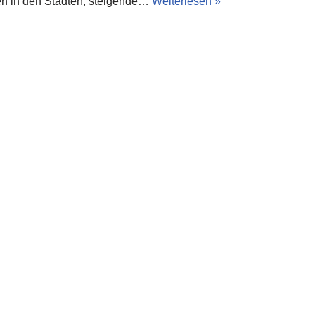
n in den Städten, steigende…
Weiterlesen »