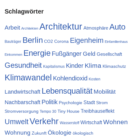
Schlagwörter
Architektur
Auto
Arbeit
Atmosphäre
Architekten
Berlin
Eigenheim
CO2
Corona
Bauträger
Einfamilienhaus
Energie
Fußgänger
Geld
Gesellschaft
Einkommen
Gesundheit
Klima
Kinder
Klimaschutz
Kapitalismus
Klimawandel
Kohlendioxid
Kosten
Lebensqualität
Mobilität
Landwirtschaft
Politik
Nachbarschaft
Stadt
Psychologie
Strom
Treibhauseffekt
Stromversorgung
Tiny House
Tempo 30
Verkehr
Umwelt
Wohnen
Wirtschaft
Wasserstoff
Wohnung
Ökologie
Zukunft
ökologisch