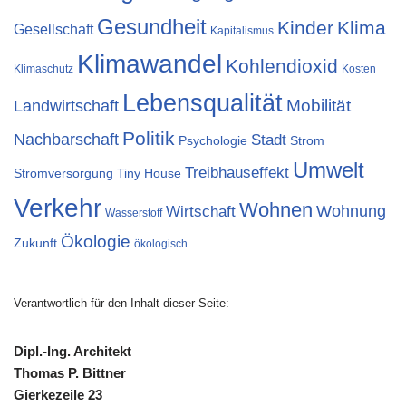
Gesundheit
Kinder
Klima
Gesellschaft
Kapitalismus
Klimawandel
Kohlendioxid
Klimaschutz
Kosten
Lebensqualität
Landwirtschaft
Mobilität
Politik
Nachbarschaft
Stadt
Psychologie
Strom
Umwelt
Treibhauseffekt
Stromversorgung
Tiny House
Verkehr
Wohnen
Wohnung
Wirtschaft
Wasserstoff
Ökologie
Zukunft
ökologisch
Verantwortlich für den Inhalt dieser Seite:
Dipl.-Ing. Architekt
Thomas P. Bittner
Gierkezeile 23