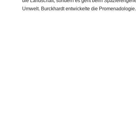
die Landschaft, sondern es geht beim Spazierengeh
Umwelt. Burckhardt entwickelte die Promenadologi