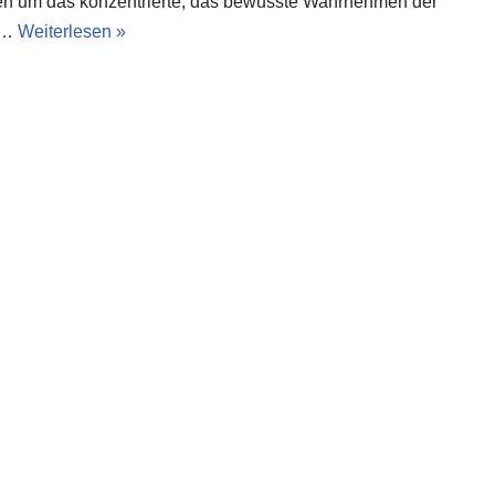
en um das konzentrierte, das bewusste Wahrnehmen der
e…
Weiterlesen »