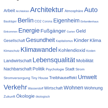
Architektur
Auto
Arbeit
Atmosphäre
Architekten
Berlin
Eigenheim
CO2
Bauträger
Corona
Einfamilienhaus
Energie
Fußgänger
Geld
Einkommen
Garten
Gesundheit
Kinder
Klima
Gesellschaft
Kapitalismus
Klimawandel
Kohlendioxid
Klimaschutz
Kosten
Lebensqualität
Landwirtschaft
Mobilität
Nachbarschaft
Politik
Stadt
Psychologie
Strom
Umwelt
Treibhauseffekt
Stromversorgung
Tiny House
Verkehr
Wohnen
Wohnung
Wirtschaft
Wasserstoff
Ökologie
Zukunft
ökologisch