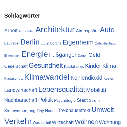
Schlagwörter
Architektur
Auto
Arbeit
Atmosphäre
Architekten
Berlin
Eigenheim
CO2
Bauträger
Corona
Einfamilienhaus
Energie
Fußgänger
Geld
Einkommen
Garten
Gesundheit
Kinder
Klima
Gesellschaft
Kapitalismus
Klimawandel
Kohlendioxid
Klimaschutz
Kosten
Lebensqualität
Mobilität
Landwirtschaft
Politik
Nachbarschaft
Stadt
Psychologie
Strom
Umwelt
Treibhauseffekt
Stromversorgung
Tiny House
Verkehr
Wohnen
Wohnung
Wirtschaft
Wasserstoff